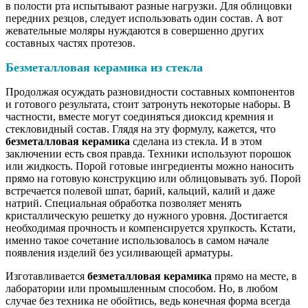
в полости рта испытывают разные нагрузки. Для облицовки
передних резцов, следует использовать один состав. А вот
жевательные моляры нуждаются в совершенно других
составных частях протезов.
Безметалловая керамика
из стекла
Продолжая осуждать разновидности составных компонентов
и готового результата, стоит затронуть некоторые наборы. В
частности, вместе могут соединяться диоксид кремния и
стекловидный состав. Глядя на эту формулу, кажется, что
безметалловая керамика
сделана из стекла. И в этом
заключении есть своя правда. Техники используют порошок
или жидкость. Порой готовые ингредиенты можно наносить
прямо на готовую конструкцию или облицовывать зуб. Порой
встречается полевой шпат, барий, кальций, калий и даже
натрий. Специальная обработка позволяет менять
кристаллическую решетку до нужного уровня. Достигается
необходимая прочность и компенсируется хрупкость. Кстати,
именно такое сочетание использовалось в самом начале
появления изделий без усиливающей арматуры.
Изготавливается
безметалловая керамика
прямо на месте, в
лаборатории или промышленным способом. Но, в любом
случае без техника не обойтись, ведь конечная форма всегда