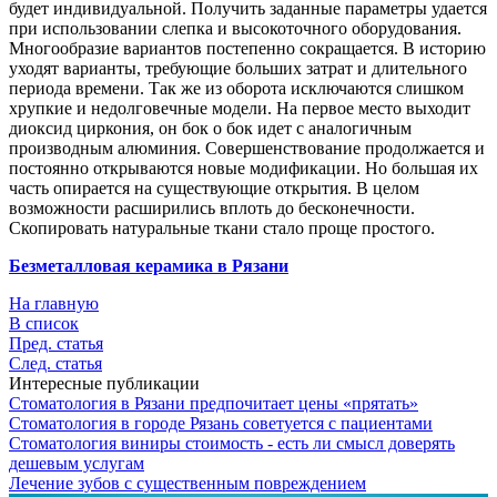
будет индивидуальной. Получить заданные параметры удается
при использовании слепка и высокоточного оборудования.
Многообразие вариантов постепенно сокращается. В историю
уходят варианты, требующие больших затрат и длительного
периода времени. Так же из оборота исключаются слишком
хрупкие и недолговечные модели. На первое место выходит
диоксид циркония, он бок о бок идет с аналогичным
производным алюминия. Совершенствование продолжается и
постоянно открываются новые модификации. Но большая их
часть опирается на существующие открытия. В целом
возможности расширились вплоть до бесконечности.
Скопировать натуральные ткани стало проще простого.
Безметалловая керамика в Рязани
На главную
В список
Пред. статья
След. статья
Интересные публикации
Стоматология в Рязани предпочитает цены «прятать»
Стоматология в городе Рязань советуется с пациентами
Стоматология виниры стоимость - есть ли смысл доверять
дешевым услугам
Лечение зубов с существенным повреждением