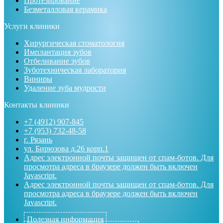
Протезирование
Безметалловая керамика
Услуги клиники
Хирургическая стоматология
Имплантация зубов
Отбеливание зубов
Зуботехническая лаборатория
Виниры
Удаление зуба мудрости
Контакты клиники
+7 (4912) 907-845
+7 (953) 732-48-58
г. Рязань
ул. Бирюзова д.26 корп.1
Адрес электронной почты защищен от спам-ботов. Для
просмотра адреса в браузере должен быть включен
Javascript.
Адрес электронной почты защищен от спам-ботов. Для
просмотра адреса в браузере должен быть включен
Javascript.
Полезная информация