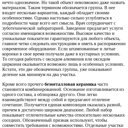
нечто однозначное. Но такой объект невозможно даже назвать
материалом. Таким термином обозначается группа. В нее
входит несколько вариантов, каждый обладает своими
особенностями. Однако настолько сильно углубляться в
подробности чаще всего нет смысла. Врач сотрудничает с
зуботехнической лабораторией. Заведение предлагает услуги
согласно имеющимся возможностям. Высокое качество и
уникальные показатели гарантируются для любого объекта,
главное четко следовать инструкциям и иметь в распоряжении
современное оборудование. Если штампованные и литые
коронки в свое время получали даже в кустарных условиях.
То сегодня работать с оксидом алюминия или оксидом
циркония оказывается возможно лишь в особенных условиях.
Кстати, эти две обозначенных группы, уже показывают
деление как минимум на два участка.
Кроме всего прочего
безметалловая керамика
часто
становится комбинированной. Основание изготавливается из
одного состава, а облицовка другого. Они легко
взаимодействуют между собой и предлагают отличное
сочетание. Получается единая композиция оказалась разной,
причем в достаточно широком диапазоне. Любой набор
показывает отличительные качества относительно нескольких
соседних. Обозначенный признак используют, чтобы
совместить требования с возможностями. Отдельные участки