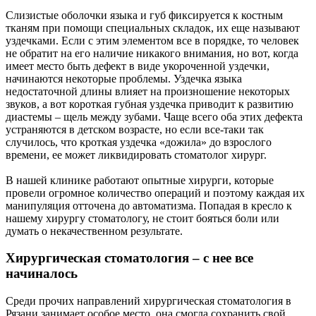
Слизистые оболочки языка и губ фиксируется к костным
тканям при помощи специальных складок, их еще называют
уздечками. Если с этим элементом все в порядке, то человек
не обратит на его наличие никакого внимания, но вот, когда
имеет место быть дефект в виде укороченной уздечки,
начинаются некоторые проблемы. Уздечка языка
недостаточной длины влияет на произношение некоторых
звуков, а вот короткая губная уздечка приводит к развитию
диастемы – щель между зубами. Чаще всего оба этих дефекта
устраняются в детском возрасте, но если все-таки так
случилось, что кроткая уздечка «дожила» до взрослого
времени, ее может ликвидировать стоматолог хирург.
В нашей клинике работают опытные хирурги, которые
провели огромное количество операций и поэтому каждая их
манипуляция отточена до автоматизма. Попадая в кресло к
нашему хирургу стоматологу, не стоит бояться боли или
думать о некачественном результате.
Хирургическая стоматология – с нее все
начиналось
Среди прочих направлений хирургическая стоматология в
Рязани занимает особое место, она смогла сохранить свой