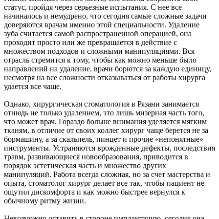
статус, пройдя через серьезные испытания. С нее все
начиналось и немудрено, что сегодня самые сложные задачи
доверяются врачам именно этой специальности. Удаление
зуба считается самой распространенной операцией, она
проходит просто или же превращается в действие с
множеством подходов и сложными манипуляциями. Вся
отрасль стремится к тому, чтобы как можно меньше было
направлений на удаление, врачи борются за каждую единицу,
несмотря на все сложности отказываться от работы хирурга
удается все чаще.
Однако, хирургическая стоматология в Рязани занимается
отнюдь не только удалением, это лишь мизерная часть того,
что может врач. Гораздо больше внимания уделяется мягким
тканям, в отличие от своих коллег хирург чаще берется не за
бормашину, а за скальпель, пинцет и прочие «непонятные»
инструменты. Устраняются врожденные дефекты, последствия
травм, развивающиеся новообразования, приводится в
порядок эстетическая часть и множество других
манипуляций. Работа всегда сложная, но за счет мастерства и
опыта, стоматолог хирург делает все так, чтобы пациент не
ощутил дискомфорта и как можно быстрее вернулся к
обычному ритму жизни.
Невозможно оставить в стороне имплантацию, сегодня она