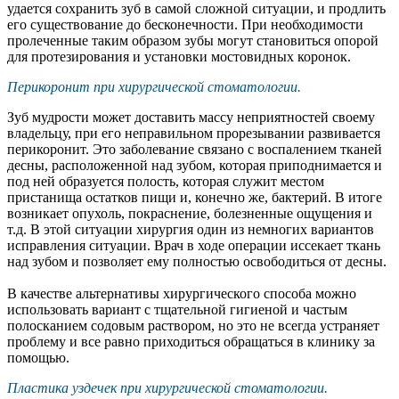
удается сохранить зуб в самой сложной ситуации, и продлить
его существование до бесконечности. При необходимости
пролеченные таким образом зубы могут становиться опорой
для протезирования и установки мостовидных коронок.
Перикоронит при хирургической стоматологии.
Зуб мудрости может доставить массу неприятностей своему
владельцу, при его неправильном прорезывании развивается
перикоронит. Это заболевание связано с воспалением тканей
десны, расположенной над зубом, которая приподнимается и
под ней образуется полость, которая служит местом
пристанища остатков пищи и, конечно же, бактерий. В итоге
возникает опухоль, покраснение, болезненные ощущения и
т.д. В этой ситуации хирургия один из немногих вариантов
исправления ситуации. Врач в ходе операции иссекает ткань
над зубом и позволяет ему полностью освободиться от десны.
В качестве альтернативы хирургического способа можно
использовать вариант с тщательной гигиеной и частым
полосканием содовым раствором, но это не всегда устраняет
проблему и все равно приходиться обращаться в клинику за
помощью.
Пластика уздечек при хирургической стоматологии.