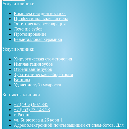
Услуги клиники
Комплексная диагностика
Профессиональная гигиена
Эстетическая реставрация
Лечение зубов
Протезирование
Безметалловая керамика
Услуги клиники
Хирургическая стоматология
Имплантация зубов
Отбеливание зубов
Зуботехническая лаборатория
Виниры
Удаление зуба мудрости
Контакты клиники
+7 (4912) 907-845
+7 (953) 732-48-58
г. Рязань
ул. Бирюзова д.26 корп.1
Адрес электронной почты защищен от спам-ботов. Для