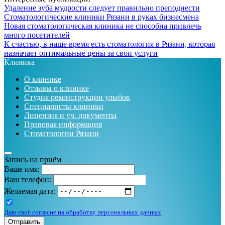
Удаление зуба мудрости следует правильно преподнести
Стоматологические клиники Рязани в руках бизнесмена
Новая стоматологическая клиника не способна привлечь
много посетителей
К счастью, в наше время есть стоматология в Рязани, которая
назначает оптимальные цены за свои услуги
Клиника
О клинике
Отзывы о клинике
Студия реконструкции улыбок
Специалисты клиники
Лицензия и уч. документы
Правовая информация
Стоматологии Рязани
Запись на приём
Ваше имя:
Ваш телефон:
Желаемая дата:
Даю своё согласие на обработку персональных данных
Отправить