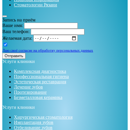
Стоматологии Рязани
Запись на приём
Ваше имя:
Ваш телефон:
Желаемая дата:
Даю своё согласие на обработку персональных данных
Отправить
Услуги клиники
Комплексная диагностика
Профессиональная гигиена
Эстетическая реставрация
Лечение зубов
Протезирование
Безметалловая керамика
Услуги клиники
Хирургическая стоматология
Имплантация зубов
Отбеливание зубов