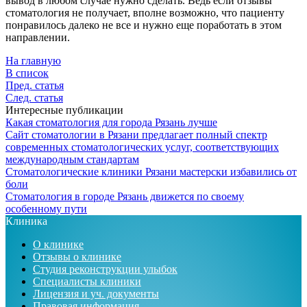
вывод в любом случае нужно сделать. Ведь если отзывы
стоматология не получает, вполне возможно, что пациенту
понравилось далеко не все и нужно еще поработать в этом
направлении.
На главную
В список
Пред. статья
След. статья
Интересные публикации
Какая стоматология для города Рязань лучше
Сайт стоматологии в Рязани предлагает полный спектр
современных стоматологических услуг, соответствующих
международным стандартам
Стоматологические клиники Рязани мастерски избавились от
боли
Стоматология в городе Рязань движется по своему
особенному пути
Клиника
О клинике
Отзывы о клинике
Студия реконструкции улыбок
Специалисты клиники
Лицензия и уч. документы
Правовая информация