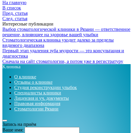
На главную
В список
Пред. статья
След. статья
Интересные публикации
Выбор стоматологической клиники в Рязани — ответственное
решение, влияющее на здоровье вашей улыбки
Стоматологическая клиника уходит далеко за пределы
видимого диапазона
Первый этап удаления зуба мудрости — это консультация и
диагностика
Сначала на сайт стоматологии, а потом уже в регистратуру
Клиника
О клинике
Отзывы о клинике
Студия реконструкции улыбок
Специалисты клиники
Лицензия и уч. документы
Правовая информация
Стоматологии Рязани
Запись на приём
Ваше имя: