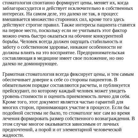
стоматология спонтанно формирует цены, меняет их, когда
заблагорассудится и действует исключительно в собственных
интересах. На самом деле, это далеко не так, в процесс
вмешивается множество сторонних сил, кроме того здесь
действуют строгие правил. Также интересы пациента ставятся
на первое место, поскольку если не учитывать этот фактор
можно очень быстро оказаться на обочине конкурентной
борьбы. Человек всегда должен ощущать стабильность и
заботу о собственном здоровье, никакие особенности не
должны влиять на это восприятие. Предпринимательская
составляющая в медицине имеет свое положение, но оно
далеко не доминирующее.
Грамотная стоматология всегда фиксирует цены, и тем самым
обеспечивает доверие к себе со стороны пациентов. В
обязательном порядке составляются расчеты, и публикуется
прейскурант, по которому каждый человек может увидеть
уровень стоимости и оценить приемлемость лично для себя.
Кроме того, этот документ является частью гарантий для
многих сторон, принимающих участие в процессе. Если бы
подобной системы не было, то стоматолог мог сам во время
лечения формировать размер собственного вознаграждения. В
этом случае многое оказывается зависимым от личных
предпочтений, а порой и от элементарной человеческой
жадности.