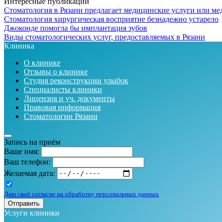
Интересные публикации
Стоматология в Рязани предлагает медицинские услуги или 
Стоматология хирургическая восприятие безнадежно устарело
Джоконде помогла бы имплантация зубов
Виды стоматологических услуг, предоставляемых в Рязани
Клиника
О клинике
Отзывы о клинике
Студия реконструкции улыбок
Специалисты клиники
Лицензия и уч. документы
Правовая информация
Стоматологии Рязани
Запись на приём
Ваше имя:
Ваш телефон:
Желаемая дата:
Даю своё согласие на обработку персональных данных
Отправить
Услуги клиники