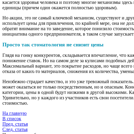
касается здоровья человека и поэтому многие механизмы здесь
единицы (причем один окажется полностью здоровым).
Но акции, это не самый ключевой механизм, существуют и дру
использует цены для привлечения, по крайней мере, она не до
обратят внимание на то заведение, которое понизило стоимост
инициатива одного предпринимателя, в таком случае запускает
Просто так стоматология не снизит цены
Глядя на гонку конкурентов, складывается впечатление, что ка
понижение ставок. Но на самом деле за кулисами подобных дейс
Максимальный вариант, это покрытие расходов, но чаще всего 
отказа от каких-то материалов, снижения их количества, умен
Неизбежно страдает качество, и это уже тревожный показател
может оказаться не только посредственным, но и опасным. Коне
категории, цены в одной будут низкими в другой высокими. К
Удивительно, но у каждого из участников есть свои посетите
стоимостью.
На главную
В список
Пред. статья
След. статья