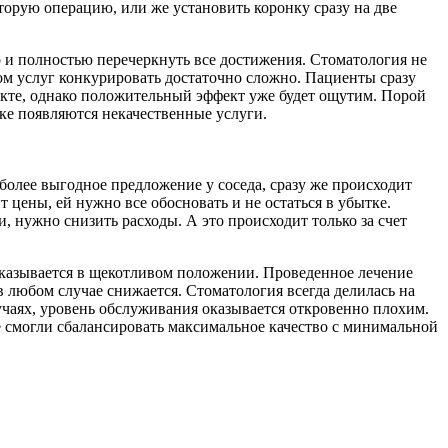
вторую операцию, или же установить коронку сразу на две
о и полностью перечеркнуть все достижения. Стоматология не
ром услуг конкурировать достаточно сложно. Пациенты сразу
ункте, однако положительный эффект уже будет ощутим. Порой
нке появляются некачественные услуги.
 более выгодное предложение у соседа, сразу же происходит
 цены, ей нужно все обосновать и не остаться в убытке.
, нужно снизить расходы. А это происходит только за счет
оказывается в щекотливом положении. Проведенное лечение
 в любом случае снижается. Стоматология всегда делилась на
учаях, уровень обслуживания оказывается откровенно плохим.
е смогли сбалансировать максимальное качество с минимальной