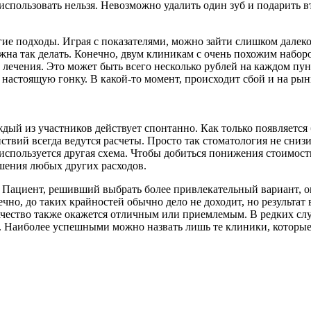
 использовать нельзя. Невозможно удалить один зуб и подарить 
гие подходы. Играя с показателями, можно зайти слишком далек
лжна так делать. Конечно, двум клиникам с очень похожим набо
ь лечения. Это может быть всего несколько рублей на каждом п
 настоящую гонку. В какой-то момент, происходит сбой и на ры
ждый из участников действует спонтанно. Как только появляется
твий всегда ведутся расчеты. Просто так стоматология не снизит
используется другая схема. Чтобы добиться понижения стоимости
ьшения любых других расходов.
ь. Пациент, решивший выбрать более привлекательный вариант, 
чно, до таких крайностей обычно дело не доходит, но результат
ачество также окажется отличным или приемлемым. В редких сл
ли. Наиболее успешными можно назвать лишь те клиники, которы