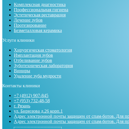
Комплексная диагностика
Профессиональная гигиена
Эстетическая реставрация
Лечение зубов
Протезирование
Безметалловая керамика
Услуги клиники
Хирургическая стоматология
Имплантация зубов
Отбеливание зубов
Зуботехническая лаборатория
Виниры
Удаление зуба мудрости
Контакты клиники
+7 (4912) 907-845
+7 (953) 732-48-58
г. Рязань
ул. Бирюзова д.26 корп.1
Адрес электронной почты защищен от спам-ботов. Для про
Адрес электронной почты защищен от спам-ботов. Для про