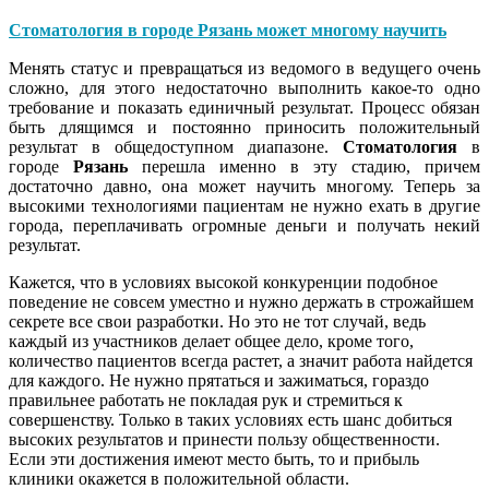
Стоматология
в городе
Рязань
может многому научить
Менять статус и превращаться из ведомого в ведущего очень
сложно, для этого недостаточно выполнить какое-то одно
требование и показать единичный результат. Процесс обязан
быть длящимся и постоянно приносить положительный
результат в общедоступном диапазоне.
Стоматология
в
городе
Рязань
перешла именно в эту стадию, причем
достаточно давно, она может научить многому. Теперь за
высокими технологиями пациентам не нужно ехать в другие
города, переплачивать огромные деньги и получать некий
результат.
Кажется, что в условиях высокой конкуренции подобное
поведение не совсем уместно и нужно держать в строжайшем
секрете все свои разработки. Но это не тот случай, ведь
каждый из участников делает общее дело, кроме того,
количество пациентов всегда растет, а значит работа найдется
для каждого. Не нужно прятаться и зажиматься, гораздо
правильнее работать не покладая рук и стремиться к
совершенству. Только в таких условиях есть шанс добиться
высоких результатов и принести пользу общественности.
Если эти достижения имеют место быть, то и прибыль
клиники окажется в положительной области.