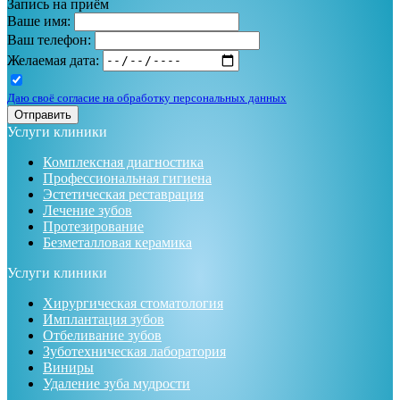
Запись на приём
Ваше имя:
Ваш телефон:
Желаемая дата:
Даю своё согласие на обработку персональных данных
Отправить
Услуги клиники
Комплексная диагностика
Профессиональная гигиена
Эстетическая реставрация
Лечение зубов
Протезирование
Безметалловая керамика
Услуги клиники
Хирургическая стоматология
Имплантация зубов
Отбеливание зубов
Зуботехническая лаборатория
Виниры
Удаление зуба мудрости