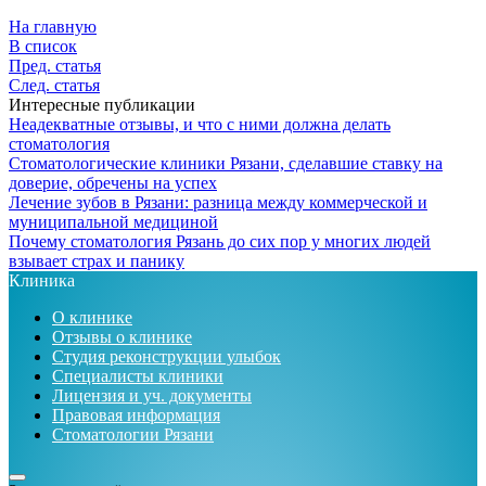
На главную
В список
Пред. статья
След. статья
Интересные публикации
Неадекватные отзывы, и что с ними должна делать
стоматология
Стоматологические клиники Рязани, сделавшие ставку на
доверие, обречены на успех
Лечение зубов в Рязани: разница между коммерческой и
муниципальной медициной
Почему стоматология Рязань до сих пор у многих людей
взывает страх и панику
Клиника
О клинике
Отзывы о клинике
Студия реконструкции улыбок
Специалисты клиники
Лицензия и уч. документы
Правовая информация
Стоматологии Рязани