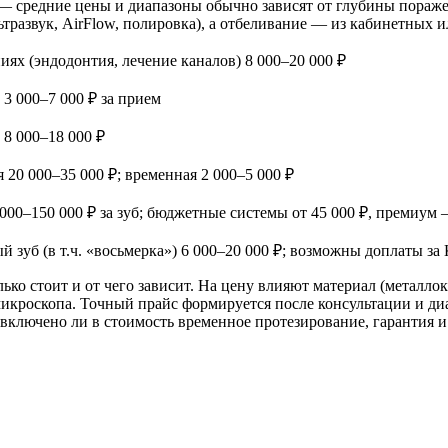
е — средние цены и диапазоны обычно зависят от глубины пораж
тразвук, AirFlow, полировка), а отбеливание — из кабинетных 
ниях (эндодонтия, лечение каналов) 8 000–20 000 ₽
 3 000–7 000 ₽ за прием
 8 000–18 000 ₽
 20 000–35 000 ₽; временная 2 000–5 000 ₽
000–150 000 ₽ за зуб; бюджетные системы от 45 000 ₽, премиум 
й зуб (в т.ч. «восьмерка») 6 000–20 000 ₽; возможны доплаты за
ько стоит и от чего зависит. На цену влияют материал (металло
 микроскопа. Точный прайс формируется после консультации и д
 включено ли в стоимость временное протезирование, гарантия 