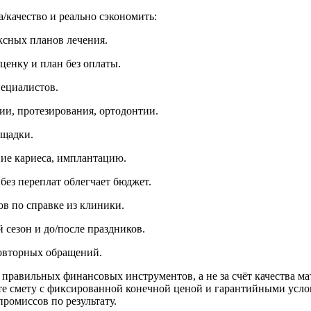
/качество и реально сэкономить:
ксных планов лечения.
ценку и план без оплаты.
пециалистов.
ии, протезирования, ортодонтии.
ощадки.
ние кариеса, имплантацию.
 без переплат облегчает бюджет.
ов по справке из клиники.
 сезон и до/после праздников.
повторных обращений.
и правильных финансовых инструментов, а не за счёт качества м
ите смету с фиксированной конечной ценой и гарантийными усл
ромиссов по результату.