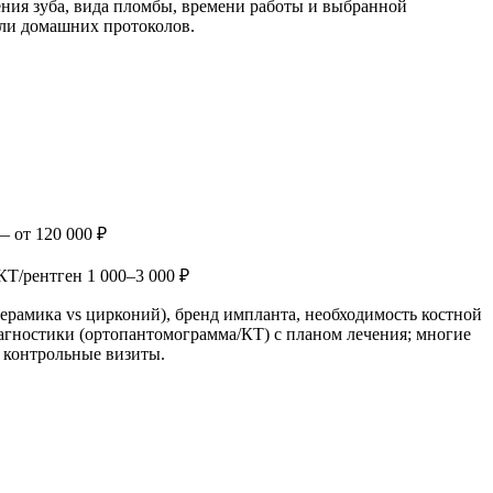
ения зуба, вида пломбы, времени работы и выбранной
или домашних протоколов.
— от 120 000 ₽
 КТ/рентген 1 000–3 000 ₽
керамика vs цирконий), бренд импланта, необходимость костной
иагностики (ортопантомограмма/КТ) с планом лечения; многие
и контрольные визиты.