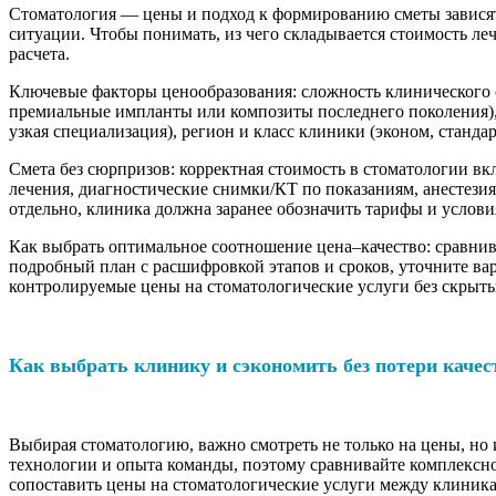
Стоматология — цены и подход к формированию сметы зависят 
ситуации. Чтобы понимать, из чего складывается стоимость леч
расчета.
Ключевые факторы ценообразования: сложность клинического с
премиальные импланты или композиты последнего поколения),
узкая специализация), регион и класс клиники (эконом, станда
Смета без сюрпризов: корректная стоимость в стоматологии вк
лечения, диагностические снимки/КТ по показаниям, анестези
отдельно, клиника должна заранее обозначить тарифы и услов
Как выбрать оптимальное соотношение цена–качество: сравнив
подробный план с расшифровкой этапов и сроков, уточните вар
контролируемые цены на стоматологические услуги без скрыты
Как выбрать клинику и сэкономить без потери качес
Выбирая стоматологию, важно смотреть не только на цены, но 
технологии и опыта команды, поэтому сравнивайте комплексно
сопоставить цены на стоматологические услуги между клиника