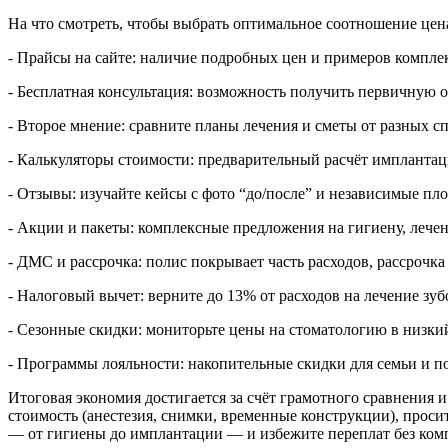
На что смотреть, чтобы выбрать оптимальное соотношение цена
- Прайсы на сайте: наличие подробных цен и примеров компле
- Бесплатная консультация: возможность получить первичную о
- Второе мнение: сравните планы лечения и сметы от разных с
- Калькуляторы стоимости: предварительный расчёт имплантац
- Отзывы: изучайте кейсы с фото “до/после” и независимые пл
- Акции и пакеты: комплексные предложения на гигиену, лече
- ДМС и рассрочка: полис покрывает часть расходов, рассрочка
- Налоговый вычет: верните до 13% от расходов на лечение зуб
- Сезонные скидки: мониторьте цены на стоматологию в низкий
- Программы лояльности: накопительные скидки для семьи и 
Итоговая экономия достигается за счёт грамотного сравнения 
стоимость (анестезия, снимки, временные конструкции), прос
— от гигиены до имплантации — и избежите переплат без комп