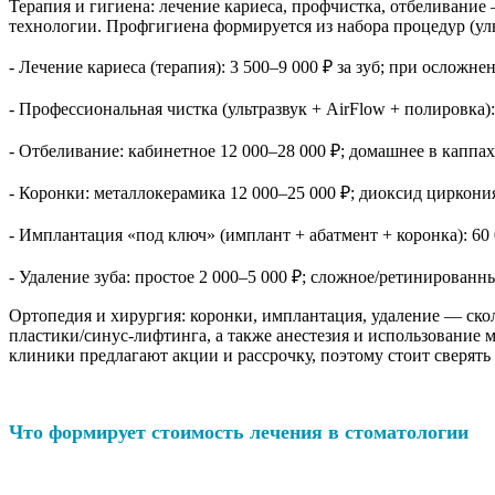
Терапия и гигиена: лечение кариеса, профчистка, отбеливани
технологии. Профгигиена формируется из набора процедур (уль
- Лечение кариеса (терапия): 3 500–9 000 ₽ за зуб; при осложне
- Профессиональная чистка (ультразвук + AirFlow + полировка):
- Отбеливание: кабинетное 12 000–28 000 ₽; домашнее в каппах
- Коронки: металлокерамика 12 000–25 000 ₽; диоксид циркония
- Имплантация «под ключ» (имплант + абатмент + коронка): 60 
- Удаление зуба: простое 2 000–5 000 ₽; сложное/ретинированны
Ортопедия и хирургия: коронки, имплантация, удаление — скол
пластики/синус-лифтинга, а также анестезия и использование
клиники предлагают акции и рассрочку, поэтому стоит сверять
Что формирует стоимость лечения в стоматологии