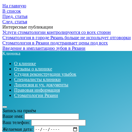
На главную
В список
Пред. статья
След. статья
Интересные публикации
Услуги стоматологии контролируются со всех сторон
Стоматология в городе Рязань больше не использует отговорки
Стоматология в Рязани подстраивает цены под всех
Введение в имплантацию зубов в Рязани
Клиника
О клинике
Отзывы о клинике
Студия реконструкции улыбок
Специалисты клиники
Лицензия и уч. документы
Правовая информация
Стоматологии Рязани
Запись на приём
Ваше имя:
Ваш телефон:
Желаемая дата: