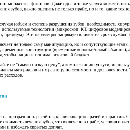
от множества факторов. Даже одна и та же услуга может стоить
ения зубов, важно оценить не только прайс, но и то, какие техн
лучая (объем и степень разрушения зубов, необходимость хирур
 используемые технологии (микроскоп, КТ, цифровое моделиров
рт, премиум). Эти параметры напрямую влияют на срок службы ра
лючает не только саму манипуляцию, но и сопутствующие этапы.
я, временные конструкции (временные коронки/пломбы/каппы), а
ия, чтобы пациент понимал итоговый бюджет.
айте не “самую низкую цену”, а комплектацию услуги, использ
ианты материалов и их разницу по стоимости и долговечности. 
х расходов.
тва
и на прозрачность расчётов, квалификацию врачей и гарантии. 
: стоимость лечения зубов, что включено в прайс, условия опл
ми и избежать скрытых доплат.