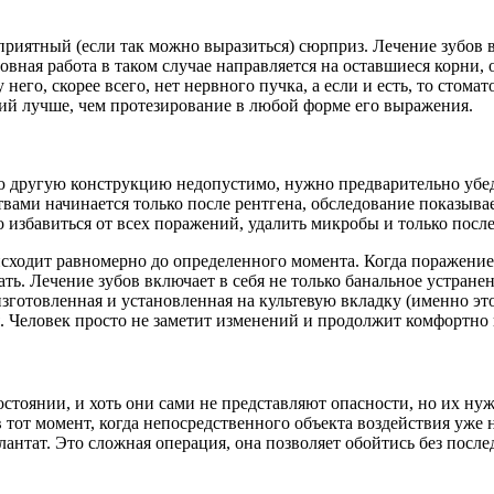
 приятный (если так можно выразиться) сюрприз. Лечение зубов 
новная работа в таком случае направляется на оставшиеся корни
него, скорее всего, нет нервного пучка, а если и есть, то стома
рий лучше, чем протезирование в любой форме его выражения.
ю другую конструкцию недопустимо, нужно предварительно убед
твами начинается только после рентгена, обследование показыва
о избавиться от всех поражений, удалить микробы и только посл
сходит равномерно до определенного момента. Когда поражение з
ать. Лечение зубов включает в себя не только банальное устран
изготовленная и установленная на культевую вкладку (именно это
я. Человек просто не заметит изменений и продолжит комфортно 
остоянии, и хоть они сами не представляют опасности, но их ну
 в тот момент, когда непосредственного объекта воздействия уж
плантат. Это сложная операция, она позволяет обойтись без пос