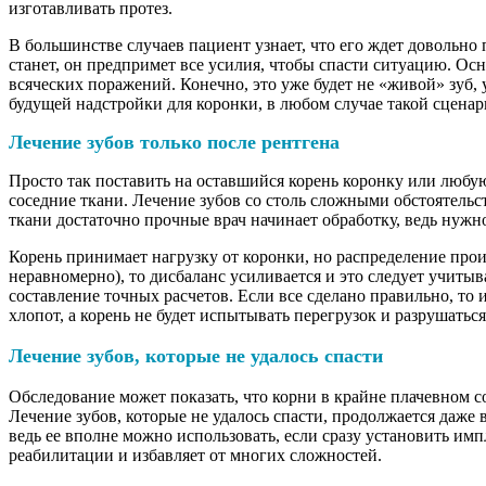
изготавливать протез.
В большинстве случаев пациент узнает, что его ждет довольно
станет, он предпримет все усилия, чтобы спасти ситуацию. Ос
всяческих поражений. Конечно, это уже будет не «живой» зуб, у 
будущей надстройки для коронки, в любом случае такой сцена
Лечение зубов только после рентгена
Просто так поставить на оставшийся корень коронку или любу
соседние ткани. Лечение зубов со столь сложными обстоятельс
ткани достаточно прочные врач начинает обработку, ведь нужн
Корень принимает нагрузку от коронки, но распределение прои
неравномерно), то дисбаланс усиливается и это следует учитыв
составление точных расчетов. Если все сделано правильно, то 
хлопот, а корень не будет испытывать перегрузок и разрушатьс
Лечение зубов, которые не удалось спасти
Обследование может показать, что корни в крайне плачевном с
Лечение зубов, которые не удалось спасти, продолжается даже
ведь ее вполне можно использовать, если сразу установить им
реабилитации и избавляет от многих сложностей.