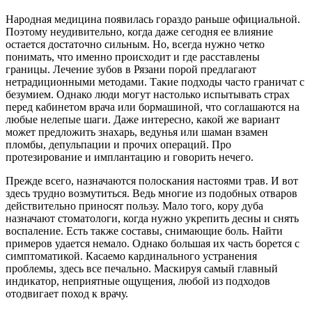
Народная медицина появилась гораздо раньше официальной.
Поэтому неудивительно, когда даже сегодня ее влияние
остается достаточно сильным. Но, всегда нужно четко
понимать, что именно происходит и где расставлены
границы. Лечение зубов в Рязани порой предлагают
нетрадиционными методами. Такие подходы часто граничат с
безумием. Однако люди могут настолько испытывать страх
перед кабинетом врача или бормашиной, что соглашаются на
любые нелепые шаги. Даже интересно, какой же вариант
может предложить знахарь, ведунья или шаман взамен
пломбы, депульпации и прочих операций. Про
протезирование и имплантацию и говорить нечего.
Прежде всего, назначаются полоскания настоями трав. И вот
здесь трудно возмутиться. Ведь многие из подобных отваров
действительно приносят пользу. Мало того, кору дуба
назначают стоматологи, когда нужно укрепить десны и снять
воспаление. Есть также составы, снимающие боль. Найти
примеров удается немало. Однако большая их часть борется с
симптоматикой. Касаемо кардинального устранения
проблемы, здесь все печально. Маскируя самый главный
индикатор, неприятные ощущения, любой из подходов
отодвигает поход к врачу.