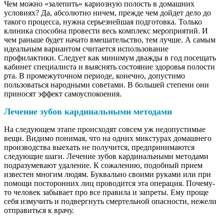
Чем можно «залепить» кариозную полость в домашних
условиях? Да, абсолютно ничем, прежде чем дойдет дело до
такого процесса, нужна серьезнейшая подготовка. Только
клиника способна провести весь комплекс мероприятий. И
чем раньше будет начато вмешательство, тем лучше. А самым
идеальным вариантом считается использование
профилактики. Следует как минимум дважды в год посещать
кабинет специалиста и выяснять состояние здоровья полости
рта. В промежуточном периоде, конечно, допустимо
пользоваться народными советами. В большей степени они
приносят эффект самоуспокоения.
Лечение зубов кардинальными методами
На следующем этапе происходят совсем уж недопустимые
вещи. Видимо понимая, что на одних микстурах домашнего
производства выехать не получится, предпринимаются
следующие шаги. Лечение зубов кардинальными методами
подразумевают удаление. К сожалению, подобный прием
известен многим людям. Буквально своими руками или при
помощи посторонних лиц проводится эта операция. Почему-
то человек забывает про все правила и запреты. Ему проще
себя измучить и подвергнуть смертельной опасности, нежели
отправиться к врачу.