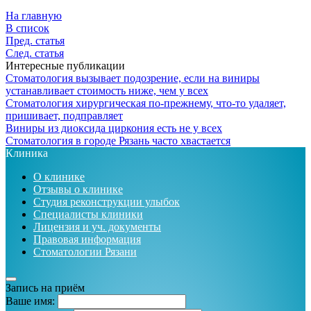
На главную
В список
Пред. статья
След. статья
Интересные публикации
Стоматология вызывает подозрение, если на виниры
устанавливает стоимость ниже, чем у всех
Стоматология хирургическая по-прежнему, что-то удаляет,
пришивает, подправляет
Виниры из диоксида циркония есть не у всех
Стоматология в городе Рязань часто хвастается
Клиника
О клинике
Отзывы о клинике
Студия реконструкции улыбок
Специалисты клиники
Лицензия и уч. документы
Правовая информация
Стоматологии Рязани
Запись на приём
Ваше имя: