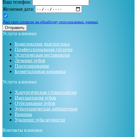
Ваш телефон:
Желаемая дата:
Даю своё согласие на обработку персональных данных
Отправить
Услуги клиники
Комплексная диагностика
Профессиональная гигиена
Эстетическая реставрация
Лечение зубов
Протезирование
Безметалловая керамика
Услуги клиники
Хирургическая стоматология
Имплантация зубов
Отбеливание зубов
Зуботехническая лаборатория
Виниры
Удаление зуба мудрости
Контакты клиники