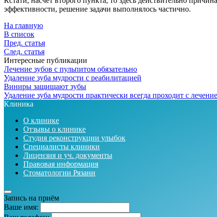
Кстати, насчет второго пункта, то здесь действительно причин
эффективности, решение задачи выполнялось частично.
На главную
В список
Пред. статья
След. статья
Интересные публикации
Лечение зубов с пульпитом обязательно
Удаление зуба мудрости с реабилитацией
Виниры защищают зубы
Удаление зуба мудрости практически всегда проходит с лечени
Клиника
О клинике
Отзывы о клинике
Студия реконструкции улыбок
Специалисты клиники
Лицензия и уч. документы
Правовая информация
Стоматологии Рязани
Запись на приём
Ваше имя: