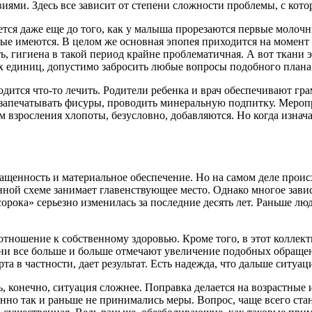
иями. Здесь все зависит от степени сложности проблемы, с кото
ется даже еще до того, как у малыша прорезаются первые молочн
ые имеются. В целом же основная эпопея приходится на момент
, гигиена в такой период крайне проблематичная. А вот ткани 
ех единиц, допустимо забросить любые вопросы подобного плана
одится что-то лечить. Родители ребенка и врач обеспечивают гр
 запечатывать фисуры, проводить минеральную подпитку. Меропр
 взросления хлопоты, безусловно, добавляются. Но когда изна
ащенность и материальное обеспечение. Но на самом деле проис
ой схеме занимает главенствующее место. Однако многое зависи
сорока» серьезно изменилась за последние десять лет. Раньше лю
 отношение к собственному здоровью. Кроме того, в этот коллек
и все больше и больше отмечают увеличение подобных обращен
а в частности, дает результат. Есть надежда, что дальше ситуац
ь, конечно, ситуация сложнее. Поправка делается на возрастны
енно так и раньше не принимались меры. Вопрос, чаще всего ста