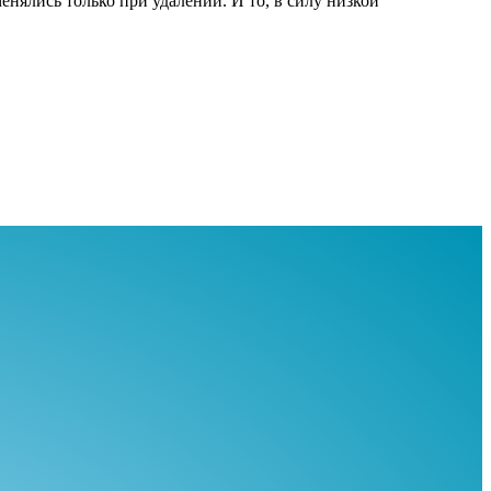
енялись только при удалении. И то, в силу низкой