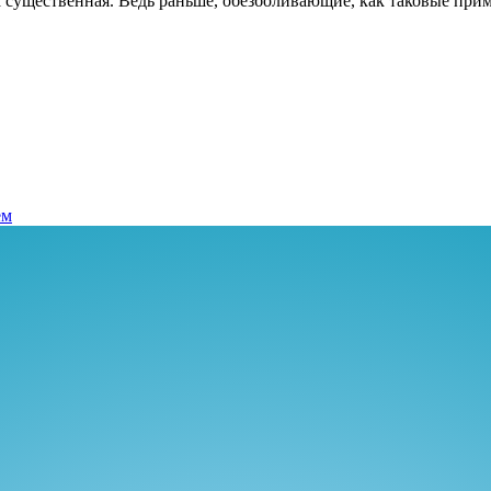
а существенная. Ведь раньше, обезболивающие, как таковые прим
ем