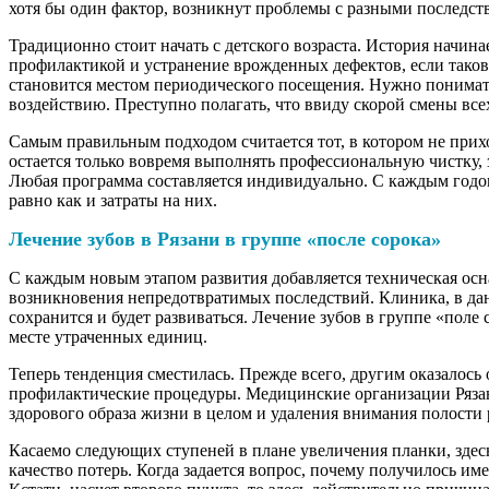
хотя бы один фактор, возникнут проблемы с разными последств
Традиционно стоит начать с детского возраста. История начина
профилактикой и устранение врожденных дефектов, если таков
становится местом периодического посещения. Нужно понимать
воздействию. Преступно полагать, что ввиду скорой смены вс
Самым правильным подходом считается тот, в котором не прих
остается только вовремя выполнять профессиональную чистку,
Любая программа составляется индивидуально. С каждым годом
равно как и затраты на них.
Лечение зубов в Рязани в группе «после сорока»
С каждым новым этапом развития добавляется техническая осн
возникновения непредотвратимых последствий. Клиника, в данн
сохранится и будет развиваться. Лечение зубов в группе «поле 
месте утраченных единиц.
Теперь тенденция сместилась. Прежде всего, другим оказалось
профилактические процедуры. Медицинские организации Рязан
здорового образа жизни в целом и удаления внимания полости рт
Касаемо следующих ступеней в плане увеличения планки, здес
качество потерь. Когда задается вопрос, почему получилось им