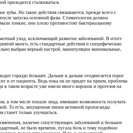
рой приходится сталкиваться.
ые зубы. Но такие действия связываются, прежде всего с
 после запуска основной фазы. Стоматология должна
эмали тонкие, они плохо противостоят бактериальному
.
амотный уход, исключающий развитие заболеваний. В итоге
иятий много, есть стандартные действия и специфические.
чально выбран верный настрой, манипуляции минимальные,
ходит гораздо большее. Дальше и дальше отодвигается порог
т и от пациента. Ведь пока он не придет на прием, проблема
ди в таком возрасте уже имели много коронок и протезов на
тив, в том числе попали лица, имевшие возможность получать
ий. То есть, запущенная линия активной пропаганды
ия станет только улучшаться.
е изменения, наличие сопутствующих заболеваний и большое
ндартный, не было времени, пугала боль и тому подобное.