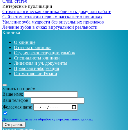
След. статья
Интересные публикации
Стоматологическая клиника близко к дому или работе
Сайт стоматологии первым расскажет о новинках
Удаление зуба мудрости без визуальных признаков
Лечение зубов в очках виртуальной реальности
Клиника
О клинике
Отзывы о клинике
Студия реконструкции улыбок
Специалисты клиники
Лицензия и уч. документы
Правовая информация
Стоматологии Рязани
Запись на приём
Ваше имя:
Ваш телефон:
Желаемая дата:
Даю своё согласие на обработку персональных данных
Отправить