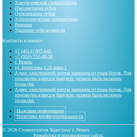
Хирургическая стоматология
Имплантация зубов
Отбеливание зубов
Зуботехническая лаборатория
Виниры
Удаление зуба мудрости
Контакты клиники
+7 (4912) 907-845
+7 (953) 732-48-58
г. Рязань
ул. Бирюзова д.26 корп.1
Адрес электронной почты защищен от спам-ботов. Для
просмотра адреса в браузере должен быть включен
Javascript.
Адрес электронной почты защищен от спам-ботов. Для
просмотра адреса в браузере должен быть включен
Javascript.
Полезная информация
Политика конфиденциальности
©
2026
Стоматология 'Кристалл' г. Рязань
Разработка и продвижение сайта: