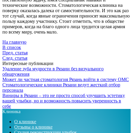
технические возможности. Стоматологическая клиника на
поверку оказалась далека от самостоятельности. И это как раз
тот случай, когда явные ограничения приносят максимальную
пользу каждому участнику. Стоит отметить, что в обществе
примеров, когда на благо одного лица трудится целая армия
по всему миру, очень мало.
На главную
В список
Пред. статья
След. статья
Интересные публикации
Удаление зуба мудрости в Рязани без визуального
обнаружения
Может ли частная стоматология Рязань войти в систему ОМС
Стоматологические клиники Рязани ведут жесткий отбор
персонала
Виниры в Рязани – это не просто способ улучшить эстетику
вашей улыбки, но и возможность повысить уверенность в
себе
Клиника
О клинике
Отзывы о клинике
Студия реконструкции улыбок