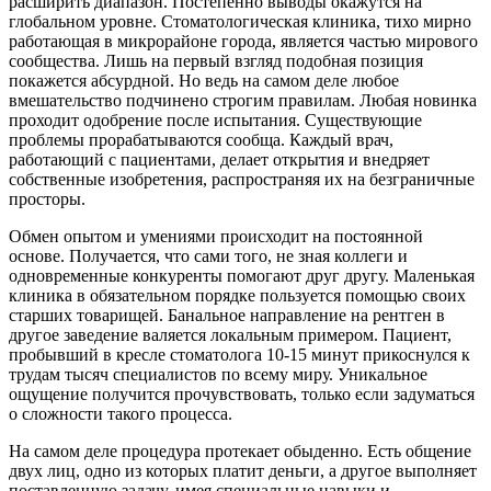
расширить диапазон. Постепенно выводы окажутся на
глобальном уровне. Стоматологическая клиника, тихо мирно
работающая в микрорайоне города, является частью мирового
сообщества. Лишь на первый взгляд подобная позиция
покажется абсурдной. Но ведь на самом деле любое
вмешательство подчинено строгим правилам. Любая новинка
проходит одобрение после испытания. Существующие
проблемы прорабатываются сообща. Каждый врач,
работающий с пациентами, делает открытия и внедряет
собственные изобретения, распространяя их на безграничные
просторы.
Обмен опытом и умениями происходит на постоянной
основе. Получается, что сами того, не зная коллеги и
одновременные конкуренты помогают друг другу. Маленькая
клиника в обязательном порядке пользуется помощью своих
старших товарищей. Банальное направление на рентген в
другое заведение валяется локальным примером. Пациент,
пробывший в кресле стоматолога 10-15 минут прикоснулся к
трудам тысяч специалистов по всему миру. Уникальное
ощущение получится прочувствовать, только если задуматься
о сложности такого процесса.
На самом деле процедура протекает обыденно. Есть общение
двух лиц, одно из которых платит деньги, а другое выполняет
поставленную задачу, имея специальные навыки и