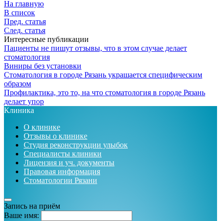
На главную
В список
Пред. статья
След. статья
Интересные публикации
Пациенты не пишут отзывы, что в этом случае делает
стоматология
Виниры без установки
Стоматология в городе Рязань украшается специфическим
образом
Профилактика, это то, на что стоматология в городе Рязань
делает упор
Клиника
О клинике
Отзывы о клинике
Студия реконструкции улыбок
Специалисты клиники
Лицензия и уч. документы
Правовая информация
Стоматологии Рязани
Запись на приём
Ваше имя: