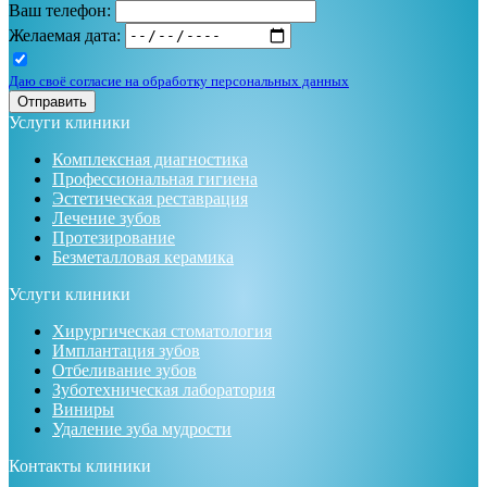
Ваш телефон:
Желаемая дата:
Даю своё согласие на обработку персональных данных
Отправить
Услуги клиники
Комплексная диагностика
Профессиональная гигиена
Эстетическая реставрация
Лечение зубов
Протезирование
Безметалловая керамика
Услуги клиники
Хирургическая стоматология
Имплантация зубов
Отбеливание зубов
Зуботехническая лаборатория
Виниры
Удаление зуба мудрости
Контакты клиники