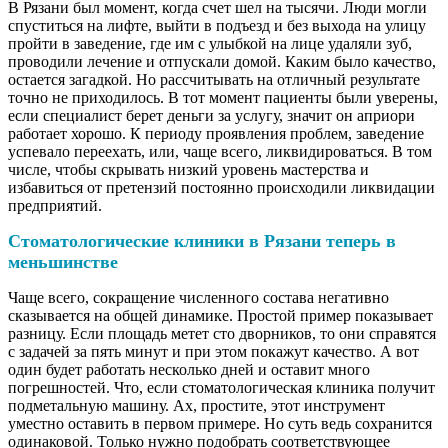
В Рязани был момент, когда счет шел на тысячи. Люди могли
спуститься на лифте, выйти в подъезд и без выхода на улицу
пройти в заведение, где им с улыбкой на лице удаляли зуб,
проводили лечение и отпускали домой. Каким было качество,
остается загадкой. Но рассчитывать на отличный результате
точно не приходилось. В тот момент пациенты были уверены,
если специалист берет деньги за услугу, значит он априори
работает хорошо. К периоду проявления проблем, заведение
успевало переехать, или, чаще всего, ликвидироваться. В том
числе, чтобы скрывать низкий уровень мастерства и
избавиться от претензий постоянно происходили ликвидации
предприятий.
Стоматологические клиники в Рязани теперь в
меньшинстве
Чаще всего, сокращение численного состава негативно
сказывается на общей динамике. Простой пример показывает
разницу. Если площадь метет сто дворников, то они справятся
с задачей за пять минут и при этом покажут качество. А вот
один будет работать несколько дней и оставит много
погрешностей. Что, если стоматологическая клиника получит
подметальную машину. Ах, простите, этот инструмент
уместно оставить в первом примере. Но суть ведь сохранится
одинаковой. Только нужно подобрать соответствующее