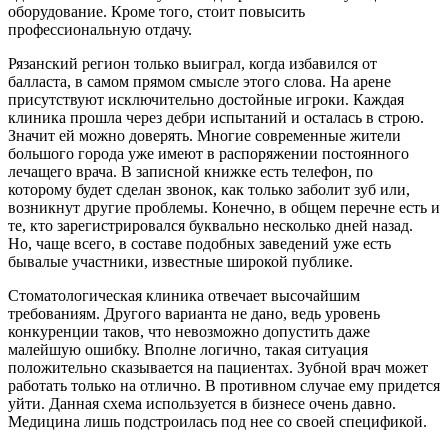
оборудование. Кроме того, стоит повысить
профессиональную отдачу.
Рязанский регион только выиграл, когда избавился от
балласта, в самом прямом смысле этого слова. На арене
присутствуют исключительно достойные игроки. Каждая
клиника прошла через дебри испытаний и осталась в строю.
Значит ей можно доверять. Многие современные жители
большого города уже имеют в распоряжении постоянного
лечащего врача. В записной книжке есть телефон, по
которому будет сделан звонок, как только заболит зуб или,
возникнут другие проблемы. Конечно, в общем перечне есть и
те, кто зарегистрировался буквально несколько дней назад.
Но, чаще всего, в составе подобных заведений уже есть
бывалые участники, известные широкой публике.
Стоматологическая клиника отвечает высочайшим
требованиям. Другого варианта не дано, ведь уровень
конкуренции таков, что невозможно допустить даже
малейшую ошибку. Вполне логично, такая ситуация
положительно сказывается на пациентах. Зубной врач может
работать только на отлично. В противном случае ему придется
уйти. Данная схема используется в бизнесе очень давно.
Медицина лишь подстроилась под нее со своей спецификой.