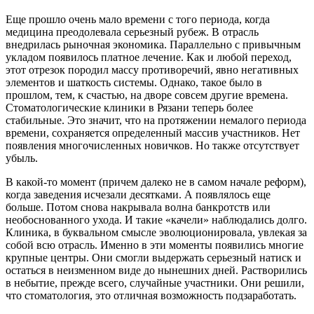
Еще прошло очень мало времени с того периода, когда
медицина преодолевала серьезный рубеж. В отрасль
внедрилась рыночная экономика. Параллельно с привычным
укладом появилось платное лечение. Как и любой переход,
этот отрезок породил массу противоречий, явно негативных
элементов и шаткость системы. Однако, такое было в
прошлом, тем, к счастью, на дворе совсем другие времена.
Стоматологические клиники в Рязани теперь более
стабильные. Это значит, что на протяжении немалого периода
времени, сохраняется определенный массив участников. Нет
появления многочисленных новичков. Но также отсутствует
убыль.
В какой-то момент (причем далеко не в самом начале реформ),
когда заведения исчезали десятками. А появлялось еще
больше. Потом снова накрывала волна банкротств или
необоснованного ухода. И такие «качели» наблюдались долго.
Клиника, в буквальном смысле эволюционировала, увлекая за
собой всю отрасль. Именно в эти моменты появились многие
крупные центры. Они смогли выдержать серьезный натиск и
остаться в неизменном виде до нынешних дней. Растворились
в небытие, прежде всего, случайные участники. Они решили,
что стоматология, это отличная возможность подзаработать.