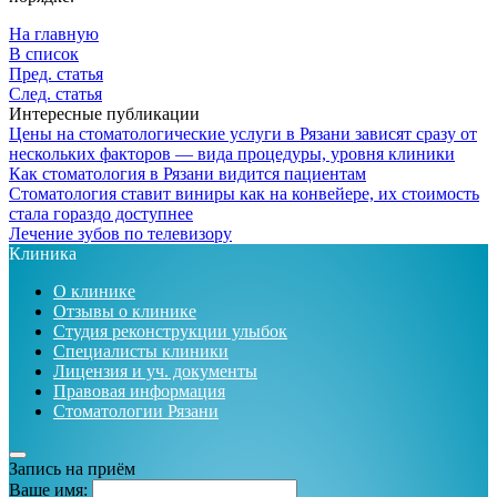
На главную
В список
Пред. статья
След. статья
Интересные публикации
Цены на стоматологические услуги в Рязани зависят сразу от
нескольких факторов — вида процедуры, уровня клиники
Как стоматология в Рязани видится пациентам
Стоматология ставит виниры как на конвейере, их стоимость
стала гораздо доступнее
Лечение зубов по телевизору
Клиника
О клинике
Отзывы о клинике
Студия реконструкции улыбок
Специалисты клиники
Лицензия и уч. документы
Правовая информация
Стоматологии Рязани
Запись на приём
Ваше имя: