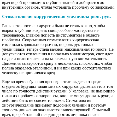
врач порой проникает в глубины тканей и добирается до
внутренних органов, чтобы устранить проблему со здоровьем.
Стоматология хирургическая увеличила роль рук.
Раньше точность в хирургии была не столь важно, чтобы
вырвать зуб или вскрыть свищ особого мастерства не
требовалось, главное попасть инструментом в область
проблемы. Современная стоматология хирургическая
изменилась довольно серьезно, но роль рук только
увеличилась, теперь стала важной максимальная точность. Не
допускаются отклонения в несколько миллиметров, счет идет
на доли целого числа и на максимальную внимательность.
Движения выверяются сразу в нескольких плоскостях, чтобы
польза оказалась эталонной, и ни при каких обстоятельствах
человеку не причинялся вред.
Еще во время обучения преподаватели выделяют среди
студентов будущих талантливых хирургов, делается это в том
числе по точности действия руками. У человека, не имеющего
никаких проблем со здоровьем, вполне могут дрожать руки, а
действия быть не совсем точными. Стоматология
хирургическая не приемлет подобных явлений и поэтому
точность движения оказывается главенствующей. Опытный
врач, проработавший не один десяток лет, показывает