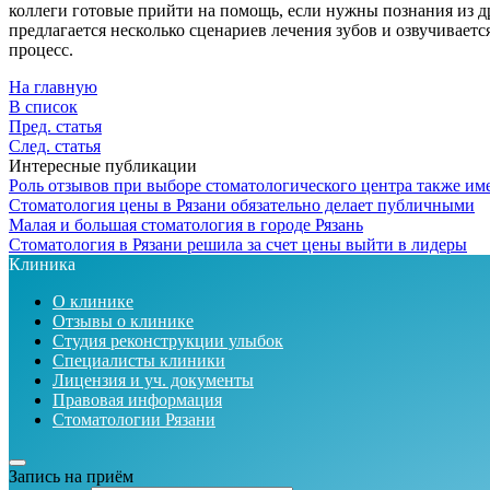
коллеги готовые прийти на помощь, если нужны познания из
предлагается несколько сценариев лечения зубов и озвучиваетс
процесс.
На главную
В список
Пред. статья
След. статья
Интересные публикации
Роль отзывов при выборе стоматологического центра также им
Стоматология цены в Рязани обязательно делает публичными
Малая и большая стоматология в городе Рязань
Стоматология в Рязани решила за счет цены выйти в лидеры
Клиника
О клинике
Отзывы о клинике
Студия реконструкции улыбок
Специалисты клиники
Лицензия и уч. документы
Правовая информация
Стоматологии Рязани
Запись на приём