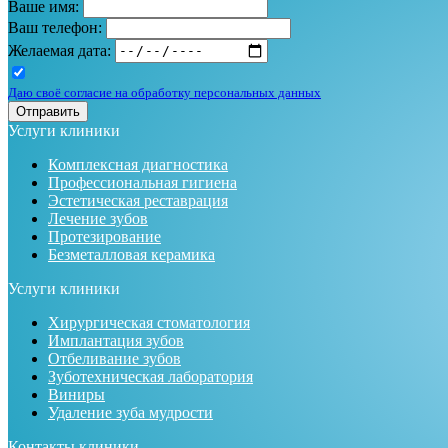
Ваше имя:
Ваш телефон:
Желаемая дата:
Даю своё согласие на обработку персональных данных
Отправить
Услуги клиники
Комплексная диагностика
Профессиональная гигиена
Эстетическая реставрация
Лечение зубов
Протезирование
Безметалловая керамика
Услуги клиники
Хирургическая стоматология
Имплантация зубов
Отбеливание зубов
Зуботехническая лаборатория
Виниры
Удаление зуба мудрости
Контакты клиники