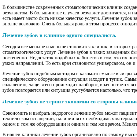
В большинстве современных стоматологических клиник создан
результатом. В большинстве случаев результат достигается, и па
есть имеет место быть низкое качество услуги. Лечение зубов з
вполне возможно. Очень большая роль в этом процессе отводит
Лечение зубов в клинике одного специалиста.
Сегодня все меньше и меньше становится клиник, в которых ра
стоматологических услуг. Лечение зубов в таких заведениях б
постепенно. Недостаток подобных кабинетов в том, что их по
узких направлений. То есть врач становится универсалом, он и 
Лечение зубов подобным методом в каком-то смысле выигрывает
специфического оборудование ситуация заходит в тупик. Самы
сожалению, чаще всего происходит наоборот, врач пытается все
зубов повторяется или ситуация усугубляется настолько, что т
Лечение зубов не терпит экономии со стороны клини
Сэкономить и выбрать недорогое лечение зубов может пациент,
техническом оснащении, наличии всех необходимых материало
одном и том же оборудовании и одним и тем же врачом. Менять
В нашей клиники лечение зубов организовано по самому высок