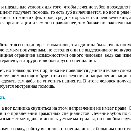
ы идеальные условия для того, чтобы лечение зубов проходило
циент получает помощь, то есть зуб вылечивается, но вот в ряде с
ависит от многих факторов, среди которых есть и человеческий, 
ся организации и чем она правильнее, тем ближе положительный
ботает всего один врач стоматолог, эта единица была очень поп
ыло самым популярным, но сегодня они не выдерживают конкурен
тенциал ограничен возможностями одного человека, ведь как из
терапевт, и хирург, и любой другой специалист.
, но только до тех пор, пока не появляется действительно сло
м лучшим выходом будет отказ от лечения и направление пацие
 сделать сам дабы не упустить пациента. В итоге человек получ
ребуется экстренная помощь.
ки.
 а вот клиника скупиться на этом направлении не имеет права. 
в и о привлечении грамотных специалистов. Лечение зубов по 
ся может методика и используемые материалы, но в любом случа
ому разряду, работу выполняют специалисты с большим опытом 