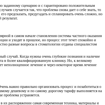
 по заданному сценарию и с гарантировано положительным
лучаев случается так, что проблема снова дает о себе знать, то
а его предсказать, предугадать и спланировать очень сложно, но
 результат.
улярной в самом начале становления системы частного оказания
ции и уходят в прошлое, но процесс этот течет спокойно и
вестно разные вопросы в стоматологии отданы специалистом
жный случай. Когда нужны очень глубокие познания и наличие
нта в более квалифицированную клинику. Но, к великому
ает неполноценное лечение и через некоторое время лечение
Очень важно правильно организовать процесс и позаботиться о
самому дешевому и по самому дорогому тарифу выполняется на
е проблема устраняется.
в их распоряжении самая современная техника, материалы и