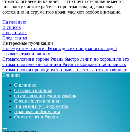
стоматологический кабинет — это почти стерильное место,
поскольку чистоте рабочего пространства, идеальному
состоянию инструментов врачи уделяют особое внимание.
На главную
В список
Пред. статья
След. статья
Интересные публикации
Почему стоматология Рязань до сих пор у многих людей
взывает страх и панику
Стоматология в городе Рязань быстро лечит, но хороши ли это
Стоматологические клиники Рязани выбирают стабильность
Стоматология провоцирует отзывы, насколько это правильно
Клиника
О клинике
Отзывы о клинике
Студия реконструкции улыбок
Специалисты клиники
Лицензия и уч. документы
Правовая информация
Стоматологии Рязани