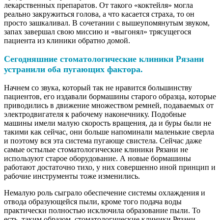
лекарственных препаратов. От такого «коктейля» могла
реально закружиться голова, а что касается страха, то он
просто зашкаливал. В сочетании с вышеупомянутым звуком,
запах завершал свою миссию и «выгонял» трясущегося
пациента из клиники обратно домой.
Сегодняшние стоматологические клиники Рязани
устранили оба пугающих фактора.
Начнем со звука, который так не нравится большинству
пациентов, его издавали бормашины старого образца, которые
приводились в движение множеством ремней, подаваемых от
электродвигателя к рабочему наконечнику. Подобные
машины имели малую скорость вращения, да и буры были не
такими как сейчас, они больше напоминали маленькие сверла
и поэтому вся эта система пугающе свистела. Сейчас даже
самые остылые стоматологические клиники Рязани не
используют старое оборудование. А новые бормашины
работают достаточно тихо, у них совершенно иной принцип и
рабочие инструменты тоже изменились.
Немалую роль сыграло обеспечение системы охлаждения и
отвода образующейся пыли, кроме того подача воды
практически полностью исключила образование пыли. То
есть, таким образом, стоматологические клиники Рязани