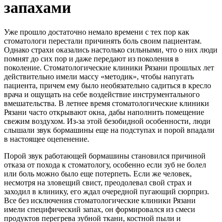
запахами
Уже прошло достаточно немало времени с тех пор как
стоматологи перестали причинять боль своим пациентам.
Однако страхи оказались настолько сильными, что о них люди
помнят до сих пор и даже передают из поколения в
поколение. Стоматологические клиники Рязани прошлых лет
действительно имели массу «методик», чтобы напугать
пациента, причем ему было необязательно садиться в кресло
врача и ощущать на себе воздействие инструментального
вмешательства. В летнее время стоматологические клиники
Рязани часто открывают окна, дабы наполнить помещение
свежим воздухом. Из-за этой безобидной особенности, люди
слышали звук бормашины еще на подступах и порой впадали
в настоящее оцепенение.
Порой звук работающей бормашины становился причиной
отказа от похода к стоматологу, особенно если зуб не болел
или боль можно было еще потерпеть. Если же человек,
несмотря на зловещий свист, преодолевал свой страх и
заходил в клинику, его ждал очередной пугающий сюрприз.
Все без исключения стоматологические клиники Рязани
имели специфический запах, он формировался из смеси
продуктов перегрева зубной ткани, костной пыли и