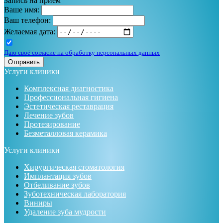
Запись на приём
Ваше имя:
Ваш телефон:
Желаемая дата:
Даю своё согласие на обработку персональных данных
Отправить
Услуги клиники
Комплексная диагностика
Профессиональная гигиена
Эстетическая реставрация
Лечение зубов
Протезирование
Безметалловая керамика
Услуги клиники
Хирургическая стоматология
Имплантация зубов
Отбеливание зубов
Зуботехническая лаборатория
Виниры
Удаление зуба мудрости