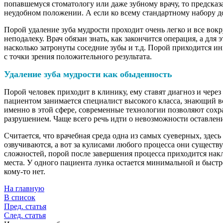
попавшемуся стоматологу или даже зубному врачу, то предсказ
неудобном положении. А если ко всему стандартному набору доб
Порой удаление зуба мудрости проходит очень легко и все вокру
неподалеку. Врач обязан знать, как закончится операция, а для
насколько затронуты соседние зубы и т.д. Порой приходится и
с точки зрения положительного результата.
Удаление зуба мудрости как обыденность
Порой человек приходит в клинику, ему ставят диагноз и через 
пациентом занимается специалист высокого класса, знающий в
именно в этой сфере, современные технологии позволяют сохра
разрушением. Чаще всего речь идти о невозможности оставлени
Считается, что врачебная среда одна из самых суеверных, зде
озвучиваются, а вот за кулисами любого процесса они существу
сложностей, порой после завершения процесса приходится накл
места. У одного пациента лунка остается минимальной и быстро 
кому-то нет.
На главную
В список
Пред. статья
След. статья