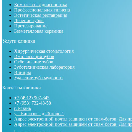
Комплексная диагностика
Профессиональная гигиена
Эстетическая реставрация
Лечение зубов
Протезирование
Безметалловая керамика
Услуги клиники
Хирургическая стоматология
Имплантация зубов
Отбеливание зубов
Зуботехническая лаборатория
Виниры
Удаление зуба мудрости
Контакты клиники
+7 (4912) 907-845
+7 (953) 732-48-58
г. Рязань
ул. Бирюзова д.26 корп.1
Адрес электронной почты защищен от спам-ботов. Для про
Адрес электронной почты защищен от спам-ботов. Для про