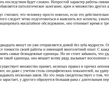
ать последствия будет сложно. Непростой характер работы связа
авляется патологическое залегание, крен и множество других ас
г считают, что человеку просто повезло, если это действительно
 этого следует четко подготовиться и выяснить все аспекты, узна
нициировать масштабное обследование, оно отнимает время и тре
двадцать минут он уже отправляется домой без зуба мудрости. Оп
се тонкости своей работы и имеющий многолетний опыт. С кажд
нять самые безнадежные единицы. Но не стоит забывать, что уда
я такой единицы, она мешает всему ряду, вызывает воспаление и
сь существует множество примет, нелепых правил и прочих непо
ют, но даже с учетом столь специфических показателей, на удачу
адывать несколько швов. Но это лишь свидетельствует о том, что
зарастает, у другого образуется большая рана с длительным пери