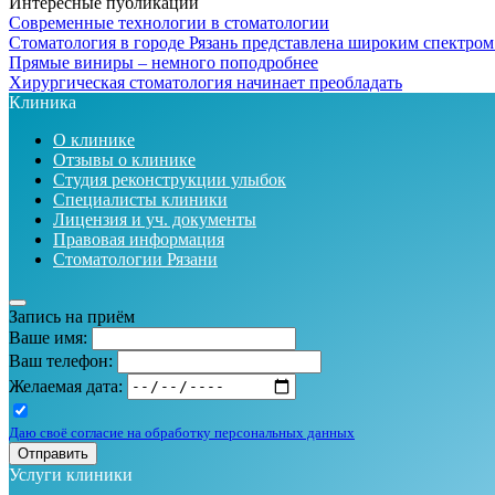
Интересные публикации
Современные технологии в стоматологии
Стоматология в городе Рязань представлена широким спектром
Прямые виниры – немного поподробнее
Хирургическая стоматология начинает преобладать
Клиника
О клинике
Отзывы о клинике
Студия реконструкции улыбок
Специалисты клиники
Лицензия и уч. документы
Правовая информация
Стоматологии Рязани
Запись на приём
Ваше имя:
Ваш телефон:
Желаемая дата:
Даю своё согласие на обработку персональных данных
Отправить
Услуги клиники