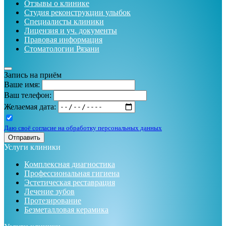
Отзывы о клинике
Студия реконструкции улыбок
Специалисты клиники
Лицензия и уч. документы
Правовая информация
Стоматологии Рязани
Запись на приём
Ваше имя:
Ваш телефон:
Желаемая дата:
Даю своё согласие на обработку персональных данных
Отправить
Услуги клиники
Комплексная диагностика
Профессиональная гигиена
Эстетическая реставрация
Лечение зубов
Протезирование
Безметалловая керамика