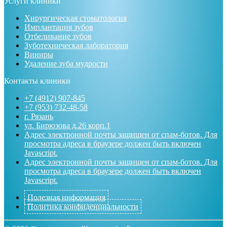
Услуги клиники
Хирургическая стоматология
Имплантация зубов
Отбеливание зубов
Зуботехническая лаборатория
Виниры
Удаление зуба мудрости
Контакты клиники
+7 (4912) 907-845
+7 (953) 732-48-58
г. Рязань
ул. Бирюзова д.26 корп.1
Адрес электронной почты защищен от спам-ботов. Для
просмотра адреса в браузере должен быть включен
Javascript.
Адрес электронной почты защищен от спам-ботов. Для
просмотра адреса в браузере должен быть включен
Javascript.
Полезная информация
Политика конфиденциальности